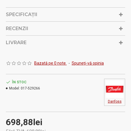
lucru: 7 bar
SPECIFICAŢII
RECENZII
LIVRARE
Bazată pe 0 note.
-
Spuneţi-vă opinia
ÎN STOC
Model:
017-529266
Danfoss
698,88lei