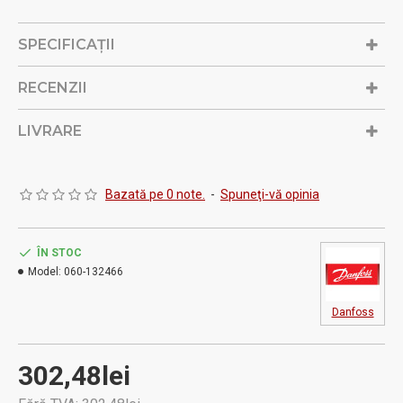
lucru: 18 bar
SPECIFICAŢII
RECENZII
LIVRARE
Bazată pe 0 note.
-
Spuneţi-vă opinia
ÎN STOC
Model:
060-132466
Danfoss
302,48lei