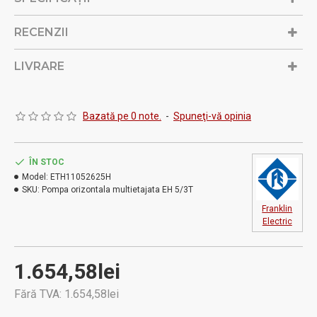
RECENZII
LIVRARE
Bazată pe 0 note.
-
Spuneţi-vă opinia
ÎN STOC
Model:
ETH11052625H
SKU:
Pompa orizontala multietajata EH 5/3T
Franklin
Electric
1.654,58lei
Fără TVA: 1.654,58lei