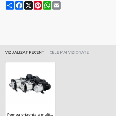
Share
Facebook
X
Pinterest
WhatsApp
Email
VIZUALIZAT RECENT
CELE MAI VIZIONATE
Pompa orizontala multietajata EH 5/3T